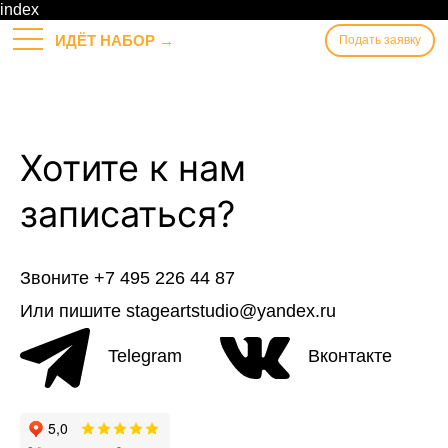
Skip
index
to
ИДЁТ НАБОР →
Подать заявку
content
Хотите к нам
записаться?
Звоните
+7 495 226 44 87
Или пишите
stageartstudio@yandex.ru
Telegram
Вконтакте