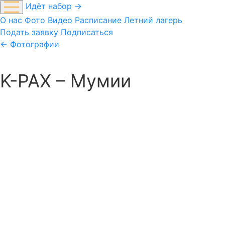
Skip
Идёт набор →
to
О нас
Фото
Видео
Расписание
Летний лагерь
content
Подать заявку
Подписаться
← Фотографии
K-PAX – Мумии